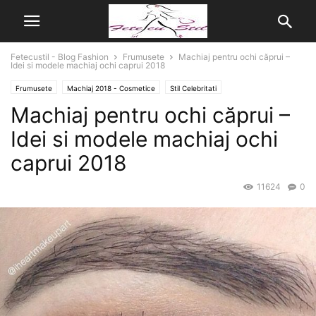
Fetecustil - Blog Fashion
Frumusete
Machiaj pentru ochi căprui –
Idei si modele machiaj ochi caprui 2018
Frumusete
Machiaj 2018 - Cosmetice
Stil Celebritati
Machiaj pentru ochi căprui –
Tendinte Moda 2017
Idei si modele machiaj ochi
caprui 2018
11624
0