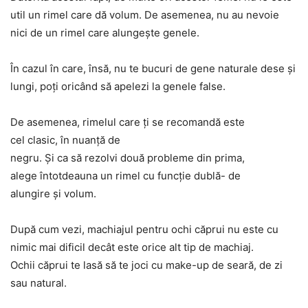
util un rimel care dă volum. De asemenea, nu au nevoie
nici de un rimel care alungeşte genele.
În cazul în care, însă, nu te bucuri de gene naturale dese şi
lungi, poţi oricând să apelezi la genele false.
De asemenea, rimelul care ţi se recomandă este
cel clasic, în nuanţă de
negru. Şi ca să rezolvi două probleme din prima,
alege întotdeauna un rimel cu funcţie dublă- de
alungire şi volum.
După cum vezi, machiajul pentru ochi căprui nu este cu
nimic mai dificil decât este orice alt tip de machiaj.
Ochii căprui te lasă să te joci cu make-up de seară, de zi
sau natural.