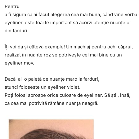
Pentru
a fi sigură că ai făcut alegerea cea mai bună, când vine vorba
eyeliner, este foarte important să acorzi atenţie nuanţelor
din farduri.
Îţi voi da şi câteva exemple! Un machiaj pentru ochi căprui,
realizat în nuanţe roz se potriveşte cel mai bine cu un
eyeliner mov.
Dacă ai o paletă de nuanţe maro la farduri,
atunci foloseşte un eyeliner violet.
Poţi folosi aproape orice culoare de eyeliner. Să ştii, însă,
că cea mai potrivită rămâne nuanţa neagră.