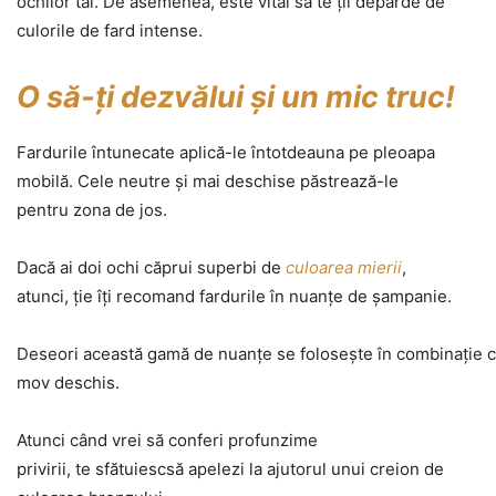
ochilor tăi. De asemenea, este vital să te ţii deparde de
culorile de fard intense.
O să-ţi dezvălui şi un mic truc!
Fardurile întunecate aplică-le întotdeauna pe pleoapa
mobilă. Cele neutre şi mai deschise păstrează-le
pentru zona de jos.
Dacă ai doi ochi căprui superbi de
culoarea mierii
,
atunci, ţie îţi recomand fardurile în nuanţe de şampanie.
Deseori această gamă de nuanţe se foloseşte în combinaţie
mov deschis.
Atunci când vrei să conferi profunzime
privirii, te sfătuiescsă apelezi la ajutorul unui creion de