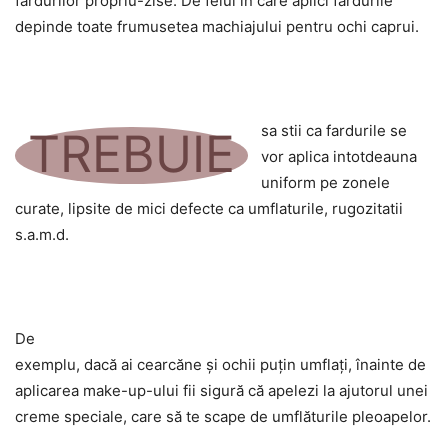
fardurilor propriu-zise. De felul in care aplici fardurile
depinde toate frumusetea machiajului pentru ochi caprui.
sa stii ca fardurile se
TREBUIE
vor aplica intotdeauna
uniform pe zonele
curate, lipsite de mici defecte ca umflaturile, rugozitatii
s.a.m.d.
De
exemplu, dacă ai cearcăne şi ochii puţin umflaţi, înainte de
aplicarea make-up-ului fii sigură că apelezi la ajutorul unei
creme speciale, care să te scape de umflăturile pleoapelor.