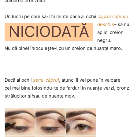
culoarea bronzului.
Un lucru pe care să-l ţii minte dacă ai ochii
căprui cafeniu
deschis
–
să nu
NICIODATĂ
aplici creion
negru.
Nu dă bine! Înlocuieşte-l cu un creion de nuanţe maro.
Dacă ai ochii
semi-căprui
, atunci îi vei pune în valoare
cel mai bine folosindu-te de farduri în nuanţe verzi, bronz
strălucitor şi/sau de nuanţe mov.