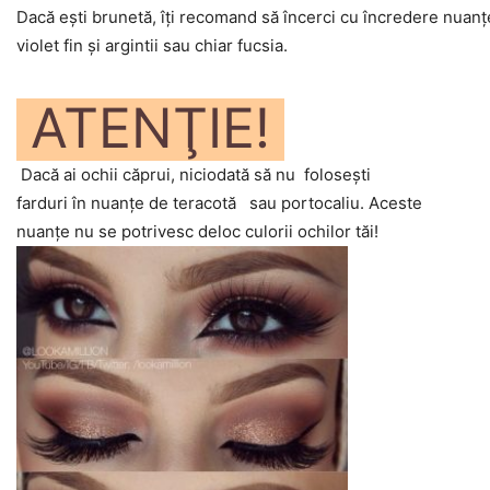
Dacă eşti brunetă, îţi recomand să încerci cu încredere nuanţe
violet fin şi argintii sau chiar fucsia.
ATENŢIE!
Dacă ai ochii căprui, niciodată să nu foloseşti
farduri în nuanţe de teracotă sau portocaliu. Aceste
nuanţe nu se potrivesc deloc culorii ochilor tăi!