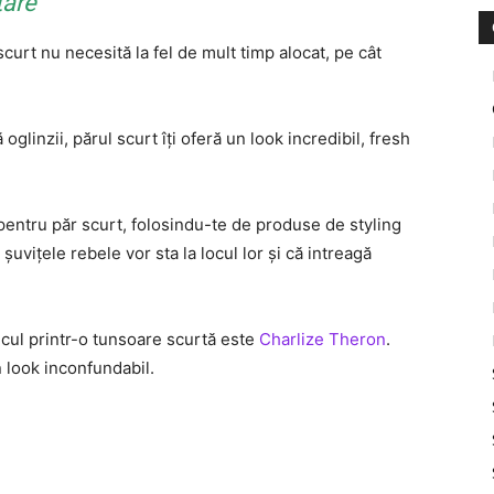
tare
scurt nu necesită la fel de mult timp alocat, pe cât
glinzii, părul scurt îţi oferă un look incredibil, fresh
 pentru păr scurt, folosindu-te de produse de styling
 şuviţele rebele vor sta la locul lor şi că intreagă
licul printr-o tunsoare scurtă este
Charlize Theron
.
n look inconfundabil.