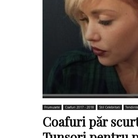
Frumusete
Coafuri 2017 - 2018
Stil Celebritati
Tendint
Coafuri păr scurt
Tunsori pentru p