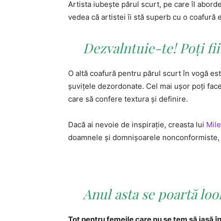
Artista iubeşte părul scurt, pe care îl abordea
vedea că artistei îi stă superb cu o coafură 
Dezvalntuie-te! Poţi fii
O altă coafură pentru părul scurt în vogă es
şuviţele dezordonate. Cel mai uşor poţi fac
care să confere textura şi definire.
Dacă ai nevoie de inspiraţie, creasta lui
Mil
doamnele şi domnişoarele nonconformiste, c
Anul asta se poartă loo
Tot pentru femeile care nu se tem să iasă în