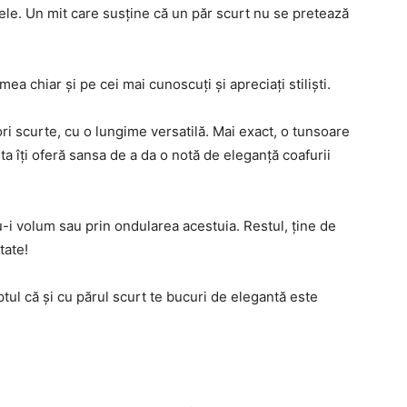
tele. Un mit care susţine că un păr scurt nu se pretează
mea chiar şi pe cei mai cunoscuţi şi apreciaţi stilişti.
ori scurte, cu o lungime versatilă. Mai exact, o tunsoare
ta îţi oferă sansa de a da o notă de eleganță coafurii
u-i volum sau prin ondularea acestuia. Restul, ţine de
tate!
ul că şi cu părul scurt te bucuri de elegantă este