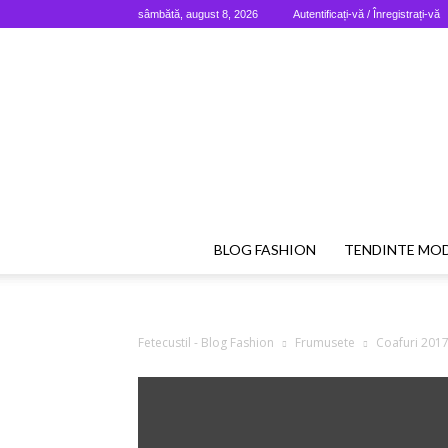
sâmbătă, august 8, 2026
Autentificați-vă / Înregistrați-vă
BLOG FASHION
TENDINTE MO
Fetecustil - Blog Fashion
Frumusete
Coafuri 2017