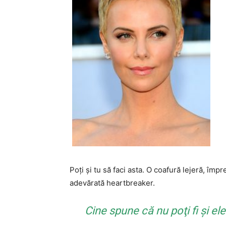
Poţi şi tu să faci asta. O coafură lejeră, îm
adevărată heartbreaker.
Cine spune că nu poţi fi şi el