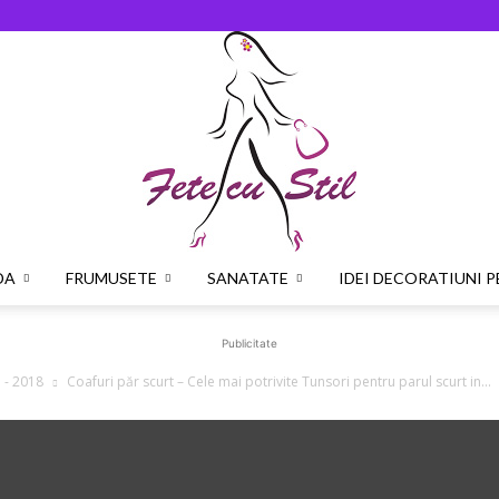
DA
FRUMUSETE
SANATATE
IDEI DECORATIUNI 
Fetecustil.ro
Publicitate
 - 2018
Coafuri păr scurt – Cele mai potrivite Tunsori pentru parul scurt in...