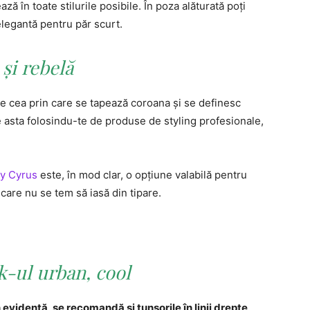
ză în toate stilurile posibile. În poza alăturată poţi
elegantă pentru păr scurt.
 şi rebelă
te cea prin care se tapează coroana şi se definesc
e asta folosindu-te de produse de styling profesionale,
ey Cyrus
este, în mod clar, o opţiune valabilă pentru
are nu se tem să iasă din tipare.
k-ul urban, cool
 evidenţă, se recomandă şi tunsorile în linii drepte,