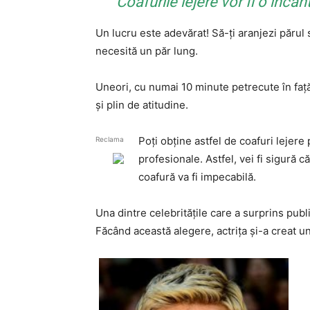
Coafurile lejere vor fi o încân
Un lucru este adevărat! Să-ţi aranjezi părul 
necesită un păr lung.
Uneori, cu numai 10 minute petrecute în faţă o
şi plin de atitudine.
Poţi obţine astfel de coafuri lejere
Reclama
profesionale. Astfel, vei fi sigură că
coafură va fi impecabilă.
Una dintre celebrităţile care a surprins pub
Făcând această alegere, actriţa şi-a creat u