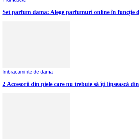
Set parfum dama: Alege parfumuri online în funcție d
Imbracaminte de dama
2 Accesorii din piele care nu trebuie să îți lipsească d