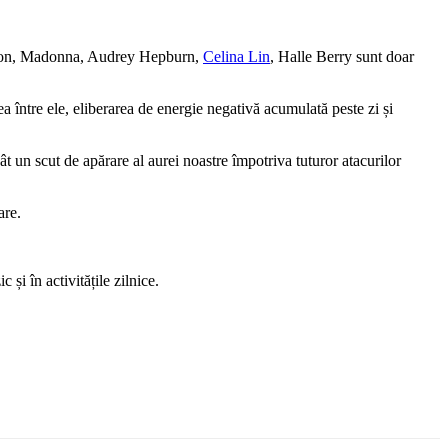
ston, Madonna, Audrey Hepburn,
Celina Lin
, Halle Berry sunt doar
a între ele, eliberarea de energie negativă acumulată peste zi și
t un scut de apărare al aurei noastre împotriva tuturor atacurilor
are.
și în activitățile zilnice.