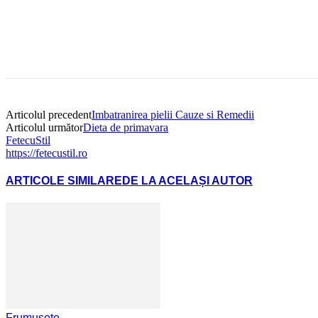
Articolul precedent
Imbatranirea pielii Cauze si Remedii
Articolul următor
Dieta de primavara
FetecuStil
https://fetecustil.ro
ARTICOLE SIMILARE
DE LA ACELAȘI AUTOR
Frumusete