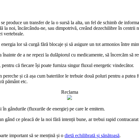
 se produce un transfer de la o sursă la alta, un fel de schimb de inform
lă la noi, încărcându-ne, sau dimpotrivă, creând dezechilibre în centrii
ei vertebrale.
energia lor să curgă fără blocaje și să asigure un tot armonios între minte
a înainte de a ne repezi la dulăpiorul cu medicamente, să încercăm să res
, pentru că fiecare își poate furniza singur fluxul energetic vindecător.
în pereche și că așa cum bateriilor le trebuie două poluri pentru a putea 
ără pământ etc.
Reclama
și în gândurile (fluxurile de energie) pe care le emitem.
, un gând ce pleacă de la noi fără intenții bune, ar trebui rapid contracar
oarte important să se mențină și o
dietă echilibrată și sănătoasă
.