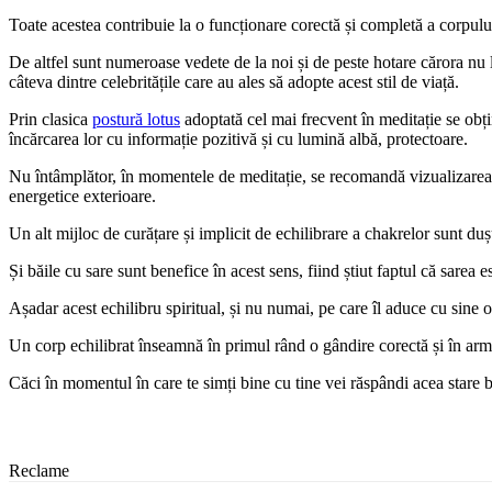
Toate acestea contribuie la o funcționare corectă și completă a corpului
De altfel sunt numeroase vedete de la noi și de peste hotare cărora nu l
câteva dintre celebritățile care au ales să adopte acest stil de viață.
Prin clasica
postură lotus
adoptată cel mai frecvent în meditație se obți
încărcarea lor cu informație pozitivă și cu lumină albă, protectoare.
Nu întâmplător, în momentele de meditație, se recomandă vizualizarea co
energetice exterioare.
Un alt mijloc de curățare și implicit de echilibrare a chakrelor sunt du
Și băile cu sare sunt benefice în acest sens
, fiind știut faptul că sarea
Așadar acest echilibru spiritual, și nu numai, pe care îl aduce cu sine o 
Un corp echilibrat înseamnă în primul rând o gândire corectă
și în arm
Căci în momentul în care te simți bine cu tine vei răspândi acea stare bi
Reclame