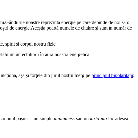
ații.Gândurile noastre reprezintă energie pe care depinde de noi să o
 noștri de energie.Aceștia poartă numele de chakre și sunt în număr de
, spirit și corpul nostru fizic.
tabilim un echilibru în aura noastră energetică.
funcționa, așa și forțele din jurul nostru merg pe
principiul bipolarității
:
at cu unul pașnic – un simplu
mulțumesc
sau un
iartă-mă
fac adesea