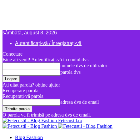
sâmbătă, august 8, 2026
Autentificați-vă / Înregistrați-vă
Conectare
Bine ați venit! Autentificați-vă in contul dvs
numele dvs de utilizator
parola dvs
Ați uitat parola? obține ajutor
Recuperare parola
Recuperați-vă parola
adresa dvs de email
O parola va fi trimisă pe adresa dvs de email.
Fetecustil.ro
Blog Fashion