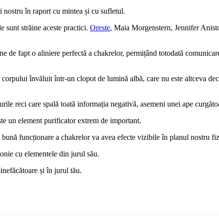
 nostru în raport cu mintea și cu sufletul.
e sunt străine aceste practici.
Oreste
, Maia Morgenstern, Jennifer Ani
ne de fapt o aliniere perfectă a chakrelor, permițând totodată comunicare
rpului învăluit într-un clopot de lumină albă, care nu este altceva decâ
șurile reci care spală toată informația negativă, asemeni unei ape curgăto
 este un element purificator extrem de important.
bună funcționare a chakrelor va avea efecte vizibile în planul nostru fizic 
onie cu elementele din jurul său.
nefăcătoare și în jurul tău.