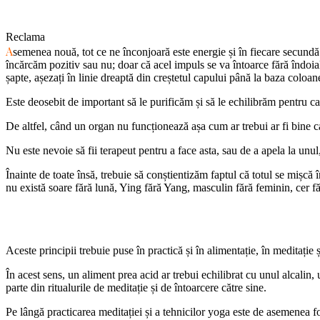
Reclama
A
semenea nouă, tot ce ne înconjoară este energie și în fiecare secundă
încărcăm pozitiv sau nu; doar că acel impuls se va întoarce fără îndoia
șapte, așezați în linie dreaptă din creștetul capului până la baza coloan
Este deosebit de important
să le purificăm și să le echilibrăm pentru ca 
De altfel, când un organ nu funcționează așa cum ar trebui ar fi bine c
Nu este nevoie să fii terapeut pentru a face asta, sau de a apela la unul
Înainte de toate însă, trebuie să conștientizăm faptul că totul se mișcă 
nu există soare fără lună, Ying fără Yang, masculin fără feminin, cer f
Aceste principii trebuie puse în practică și în alimentație, în meditație 
În acest sens, un aliment prea acid ar trebui echilibrat cu unul alcalin
parte din ritualurile de meditație și de întoarcere către sine.
Pe lângă practicarea meditației și a tehnicilor yoga este de asemenea f