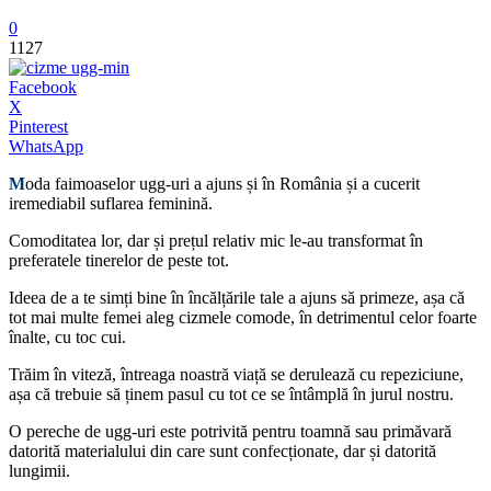
0
1127
Facebook
X
Pinterest
WhatsApp
M
oda faimoaselor ugg-uri a ajuns și în România și a cucerit
iremediabil suflarea feminină.
Comoditatea lor, dar și prețul relativ mic le-au transformat în
preferatele tinerelor de peste tot.
Ideea de a te simți bine în încălțările tale a ajuns să primeze, așa că
tot mai multe femei aleg cizmele comode, în detrimentul celor foarte
înalte, cu toc cui.
Trăim în viteză, întreaga noastră viață se derulează cu repeziciune,
așa că trebuie să ținem pasul cu tot ce se întâmplă în jurul nostru.
O pereche de ugg-uri este potrivită pentru toamnă sau primăvară
datorită materialului din care sunt confecționate, dar și datorită
lungimii.