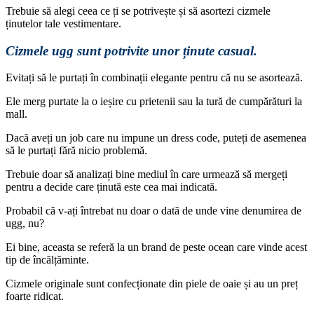
Trebuie să alegi ceea ce ți se potrivește și să asortezi cizmele
ținutelor tale vestimentare.
Cizmele ugg sunt potrivite unor ținute casual.
Evitați să le purtați în combinații elegante pentru că nu se asortează.
Ele merg purtate la o ieșire cu prietenii sau la tură de cumpărături la
mall.
Dacă aveți un job care nu impune un dress code, puteți de asemenea
să le purtați fără nicio problemă.
Trebuie doar să analizați bine mediul în care urmează să mergeți
pentru a decide care ținută este cea mai indicată.
Probabil că v-ați întrebat nu doar o dată de unde vine denumirea de
ugg, nu?
Ei bine, aceasta se referă la un brand de peste ocean care vinde acest
tip de încălțăminte.
Cizmele originale sunt confecționate din piele de oaie și au un preț
foarte ridicat.