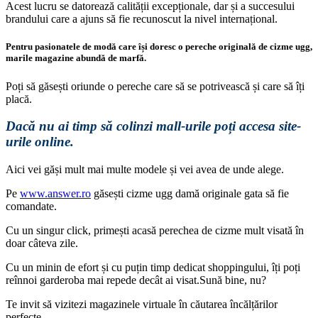
Acest lucru se datorează calității excepționale, dar și a succesului
brandului care a ajuns să fie recunoscut la nivel internațional.
Pentru pasionatele de modă care își doresc o pereche originală de cizme ugg,
marile magazine abundă de marfă.
Poți să găsești oriunde o pereche care să se potrivească și care să îți
placă.
Dacă nu ai timp să colinzi mall-urile poți accesa site-
urile online.
Aici vei găși mult mai multe modele și vei avea de unde alege.
Pe
www.answer.ro
găsești cizme ugg damă originale gata să fie
comandate.
Cu un singur click, primești acasă perechea de cizme mult visată în
doar câteva zile.
Cu un minin de efort și cu puțin timp dedicat shoppingului, îți poți
reînnoi garderoba mai repede decât ai visat.Sună bine, nu?
Te invit să vizitezi magazinele virtuale în căutarea încălțărilor
perfecte.