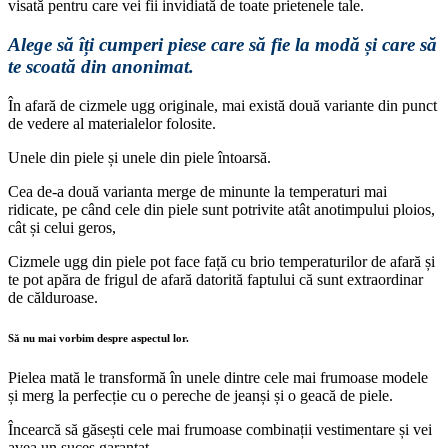
visată pentru care vei fii invidiată de toate prietenele tale.
Alege să îți cumperi piese care să fie la modă și care să
te scoată din anonimat.
În afară de cizmele ugg originale, mai există două variante din punct
de vedere al materialelor folosite.
Unele din piele și unele din piele întoarsă.
Cea de-a două varianta merge de minunte la temperaturi mai
ridicate, pe când cele din piele sunt potrivite atât anotimpului ploios,
cât și celui geros,
Cizmele ugg din piele pot face față cu brio temperaturilor de afară și
te pot apăra de frigul de afară datorită faptului că sunt extraordinar
de călduroase.
Să nu mai vorbim despre aspectul lor.
Pielea mată le transformă în unele dintre cele mai frumoase modele
și merg la perfecție cu o pereche de jeanși și o geacă de piele.
Încearcă să găsești cele mai frumoase combinații vestimentare și vei
avea un suces garantat.