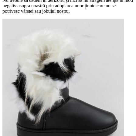
Nu trebuie să cădem în derizoriu și nici să nu atragem atenția în mod
negativ asupra noastră prin adoptarea unor ținute care nu se
potrivesc vârstei sau jobului nostru.