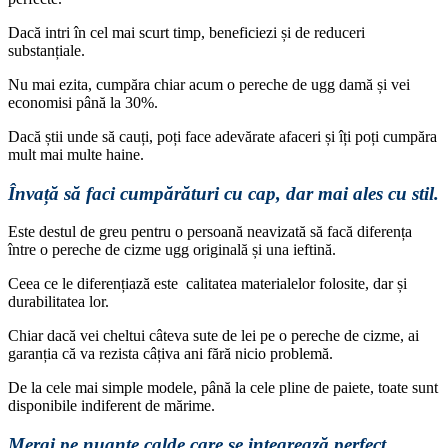
Dacă intri în cel mai scurt timp, beneficiezi și de reduceri
substanțiale.
Nu mai ezita, cumpăra chiar acum o pereche de ugg damă și vei
economisi până la 30%.
Dacă știi unde să cauți, poți face adevărate afaceri și îți poți cumpăra
mult mai multe haine.
Învață să faci cumpărături cu cap, dar mai ales cu stil.
Este destul de greu pentru o persoană neavizată să facă diferența
între o pereche de cizme ugg originală și una ieftină.
Ceea ce le diferențiază este calitatea materialelor folosite, dar și
durabilitatea lor.
Chiar dacă vei cheltui câteva sute de lei pe o pereche de cizme, ai
garanția că va rezista câțiva ani fără nicio problemă.
De la cele mai simple modele, până la cele pline de paiete, toate sunt
disponibile indiferent de mărime.
Mergi pe nuanțe calde care se integrează perfect