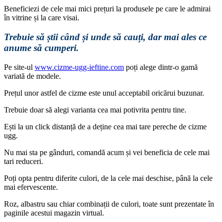
Beneficiezi de cele mai mici prețuri la produsele pe care le admirai
în vitrine și la care visai.
Trebuie să știi când și unde să cauți, dar mai ales ce
anume să cumperi.
Pe site-ul
www.cizme-ugg-ieftine.com
poți alege dintr-o gamă
variată de modele.
Prețul unor astfel de cizme este unul acceptabil oricărui buzunar.
Trebuie doar să alegi varianta cea mai potivrita pentru tine.
Ești la un click distanță de a deține cea mai tare pereche de cizme
ugg.
Nu mai sta pe gânduri, comandă acum și vei beneficia de cele mai
tari reduceri.
Poți opta pentru diferite culori, de la cele mai deschise, până la cele
mai efervescente.
Roz, albastru sau chiar combinații de culori, toate sunt prezentate în
paginile acestui magazin virtual.