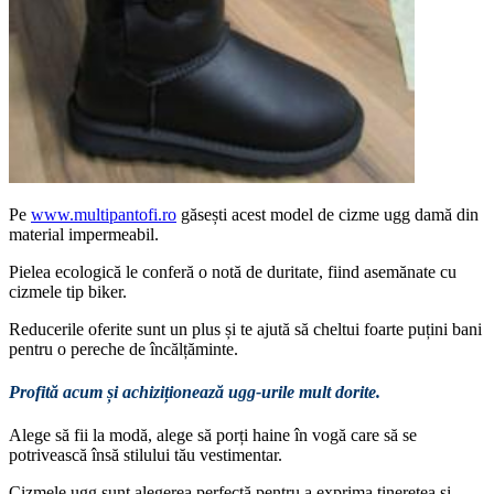
Pe
www.multipantofi.ro
găsești acest model de cizme ugg damă din
material impermeabil.
Pielea ecologică le conferă o notă de duritate, fiind asemănate cu
cizmele tip biker.
Reducerile oferite sunt un plus și te ajută să cheltui foarte puțini bani
pentru o pereche de încălțăminte.
Profită acum și achiziționează ugg-urile mult dorite.
Alege să fii la modă, alege să porți haine în vogă care să se
potrivească însă stilului tău vestimentar.
Cizmele ugg sunt alegerea perfectă pentru a exprima tinerețea și