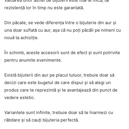
Valoarea unor astfel de bijuterii este foarte mică, iar
rezistență lor în timp nu este garantată.
Din păcate, se vede diferența între o bijuterie din aur și
una doar suflată cu aur, așa că nu poți păcăli pe nimeni cu
nouă ta achiziție.
În schimb, aceste accesorii sunt de efect și sunt potrivite
pentru anumite evenimente.
Există bijuterii din aur pe placul tutuor, trebuie doar să
decizi care este bugetul de care dispui și să alegi un
produs care te reprezintă și te avantajează din punct de
vedere estetic.
Variantele sunt infinite, trebuie doar să te înarmezi cu
răbdare și să cauți bijuteria perfectă.