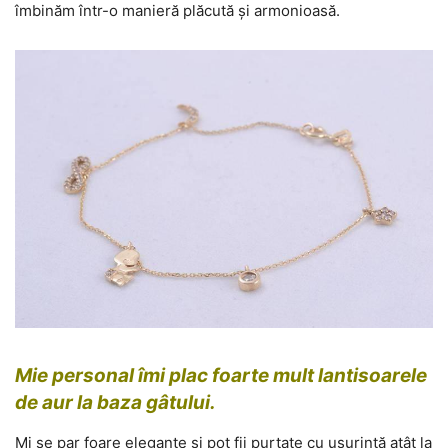
îmbinăm într-o manieră plăcută și armonioasă.
Mie personal îmi plac foarte mult lantisoarele
de aur la baza gâtului.
Mi se par foare elegante și pot fii purtate cu ușurință atât la