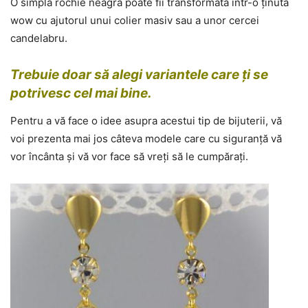
O simplă rochie neagră poate fii transformată într-o ținută
wow cu ajutorul unui colier masiv sau a unor cercei
candelabru.
Trebuie doar să alegi variantele care ți se
potrivesc cel mai bine.
Pentru a vă face o idee asupra acestui tip de bijuterii, vă
voi prezenta mai jos câteva modele care cu siguranță vă
vor încânta și vă vor face să vreți să le cumpărați.