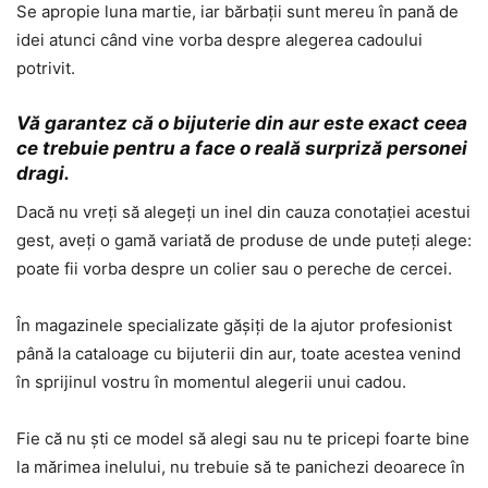
Se apropie luna martie, iar bărbații sunt mereu în pană de
idei atunci când vine vorba despre alegerea cadoului
potrivit.
Vă garantez că o bijuterie din aur este exact ceea
ce trebuie pentru a face o reală surpriză personei
dragi.
Dacă nu vreți să alegeți un inel din cauza conotației acestui
gest, aveți o gamă variată de produse de unde puteți alege:
poate fii vorba despre un colier sau o pereche de cercei.
În magazinele specializate gășiți de la ajutor profesionist
până la cataloage cu bijuterii din aur, toate acestea venind
în sprijinul vostru în momentul alegerii unui cadou.
Fie că nu ști ce model să alegi sau nu te pricepi foarte bine
la mărimea inelului, nu trebuie să te panichezi deoarece în