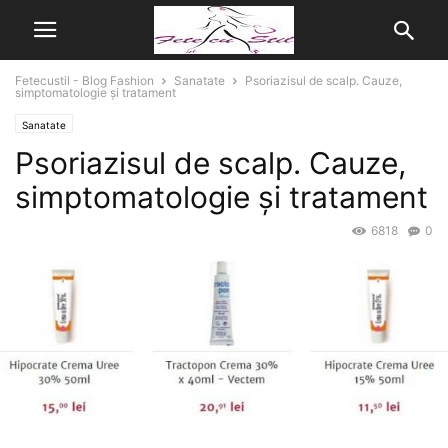
Fetecustil - Blog Fashion
Sanatate
Psoriazisul de scalp. Cauze,
simptomatologie şi tratament
Sanatate
Psoriazisul de scalp. Cauze,
simptomatologie şi tratament
6818
0