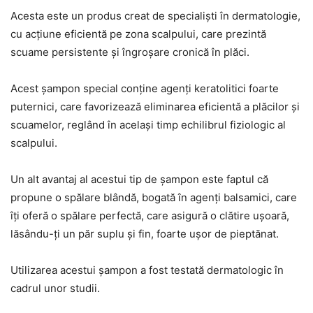
Acesta este un produs creat de specialişti în dermatologie,
cu acţiune eficientă pe zona scalpului, care prezintă
scuame persistente şi îngroşare cronică în plăci.
Acest şampon special conţine agenţi keratolitici foarte
puternici, care favorizează eliminarea eficientă a plăcilor şi
scuamelor, reglând în acelaşi timp echilibrul fiziologic al
scalpului.
Un alt avantaj al acestui tip de şampon este faptul că
propune o spălare blândă, bogată în agenţi balsamici, care
îţi oferă o spălare perfectă, care asigură o clătire uşoară,
lăsându-ţi un păr suplu şi fin, foarte uşor de pieptănat.
Utilizarea acestui şampon a fost testată dermatologic în
cadrul unor studii.