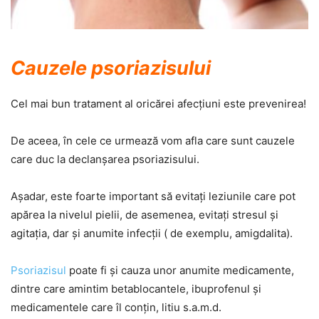
Cauzele psoriazisului
Cel mai bun tratament al oricărei afecţiuni este prevenirea!
De aceea, în cele ce urmează vom afla care sunt cauzele
care duc la declanşarea psoriazisului.
Aşadar, este foarte important să evitaţi leziunile care pot
apărea la nivelul pielii, de asemenea, evitaţi stresul şi
agitaţia, dar şi anumite infecţii ( de exemplu, amigdalita).
Psoriazisul
poate fi şi cauza unor anumite medicamente,
dintre care amintim betablocantele, ibuprofenul şi
medicamentele care îl conţin, litiu s.a.m.d.