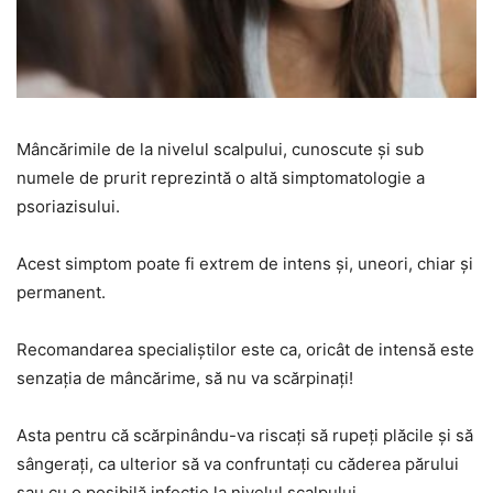
Mâncărimile de la nivelul scalpului, cunoscute şi sub
numele de prurit reprezintă o altă simptomatologie a
psoriazisului.
Acest simptom poate fi extrem de intens şi, uneori, chiar şi
permanent.
Recomandarea specialiştilor este ca, oricât de intensă este
senzaţia de mâncărime, să nu va scărpinaţi!
Asta pentru că scărpinându-va riscaţi să rupeţi plăcile şi să
sângeraţi, ca ulterior să va confruntaţi cu căderea părului
sau cu o posibilă infecţie la nivelul scalpului.