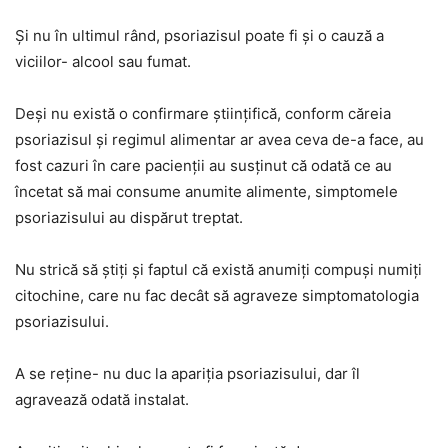
Şi nu în ultimul rând, psoriazisul poate fi şi o cauză a
viciilor- alcool sau fumat.
Deşi nu există o confirmare ştiinţifică, conform căreia
psoriazisul şi regimul alimentar ar avea ceva de-a face, au
fost cazuri în care pacienţii au susţinut că odată ce au
încetat să mai consume anumite alimente, simptomele
psoriazisului au dispărut treptat.
Nu strică să ştiţi şi faptul că există anumiţi compuşi numiţi
citochine, care nu fac decât să agraveze simptomatologia
psoriazisului.
A se reţine- nu duc la apariţia psoriazisului, dar îl
agravează odată instalat.