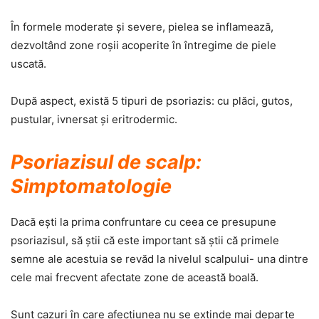
În formele moderate şi severe, pielea se inflamează,
dezvoltând zone roşii acoperite în întregime de piele
uscată.
După aspect, există 5 tipuri de psoriazis: cu plăci, gutos,
pustular, ivnersat şi eritrodermic.
Psoriazisul de scalp:
Simptomatologie
Dacă eşti la prima confruntare cu ceea ce presupune
psoriazisul, să ştii că este important să ştii că primele
semne ale acestuia se revăd la nivelul scalpului- una dintre
cele mai frecvent afectate zone de această boală.
Sunt cazuri în care afecţiunea nu se extinde mai departe