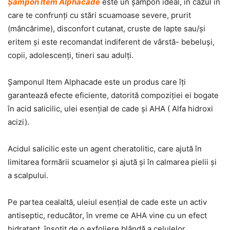
Şampon Item Alphacade
este un şampon ideal, în cazul în
care te confrunţi cu stări scuamoase severe, prurit
(mâncărime), disconfort cutanat, cruste de lapte sau/şi
eritem şi este recomandat indiferent de vârstă- bebeluşi,
copii, adolescenţi, tineri sau adulţi.
Şamponul Item Alphacade este un produs care îţi
garantează efecte eficiente, datorită compoziţiei ei bogate
în acid salicilic, ulei esenţial de cade şi AHA ( Alfa hidroxi
acizi).
Acidul salicilic este un agent cheratolitic, care ajută în
limitarea formării scuamelor şi ajută şi în calmarea pielii şi
a scalpului.
Pe partea cealaltă, uleiul esenţial de cade este un activ
antiseptic, reducător, în vreme ce AHA vine cu un efect
hidratant, însoţit de o exfoliere blândă a celulelor,