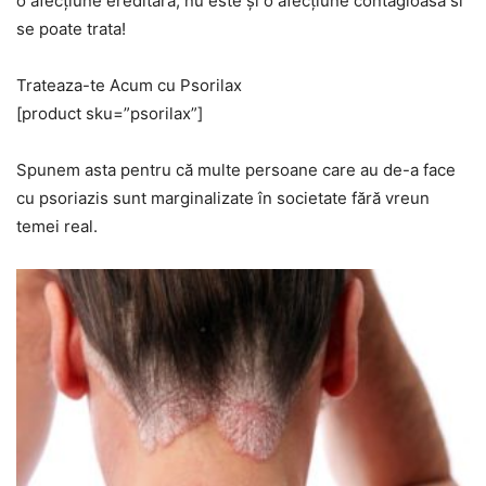
o afecţiune ereditară, nu este şi o afecţiune contagioasă si
se poate trata!
Trateaza-te Acum cu Psorilax
[product sku=”psorilax”]
Spunem asta pentru că multe persoane care au de-a face
cu psoriazis sunt marginalizate în societate fără vreun
temei real.