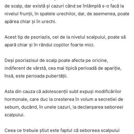
de scalp, dar există şi cazuri când se întâmplă s-o facă la
nivelul frunţii, în spatele urechilor, dar, de asemenea, poate
apărea chiar şi în urechi.
Acest tip de psoriazis, cel de la nivelul scalpului, poate să
apară chiar şi în rândul copiilor foarte mici.
Deşi psoriazisul de scalp poate afecta pe oricine,
indiferent de vârstă, cea mai tipică perioadă de apariţie,
însă, este perioada pubertăţii.
Asta din cauza că adolescenţii subt expuşi modificărilor
hormonale, care duc la cresterea în volum a secretiei de
sebum, ducând, în unele cazuri, la declanşarea seboreei
scalpului.
Ceea ce trebuie ştiut este faptul că seboreea scalpului