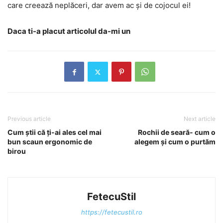
care creează neplăceri, dar avem ac şi de cojocul ei!
Daca ti-a placut articolul da-mi un
Previous article
Next article
Cum ştii că ţi-ai ales cel mai
Rochii de seară- cum o
bun scaun ergonomic de
alegem şi cum o purtăm
birou
FetecuStil
https://fetecustil.ro