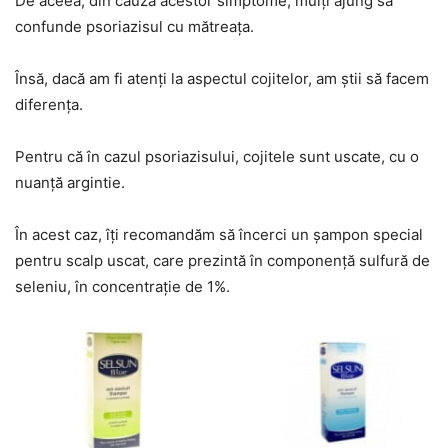
De aceea, din cauza acestor simptome, mulţi ajung să
confunde psoriazisul cu mătreaţa.
Însă, dacă am fi atenţi la aspectul cojitelor, am ştii să facem
diferenţa.
Pentru că în cazul psoriazisului, cojitele sunt uscate, cu o
nuanţă argintie.
În acest caz, îţi recomandăm să încerci un şampon special
pentru scalp uscat, care prezintă în componenţă sulfură de
seleniu, în concentraţie de 1%.