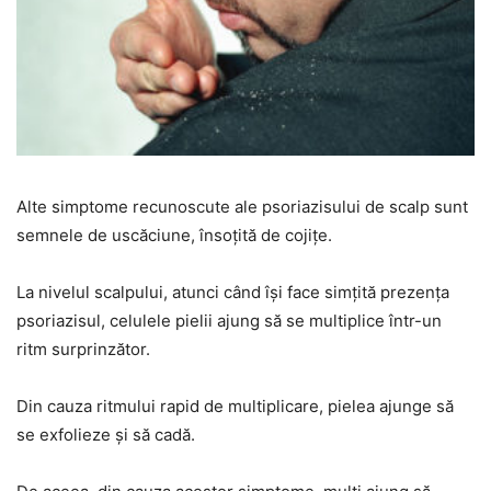
Alte simptome recunoscute ale psoriazisului de scalp sunt
semnele de uscăciune, însoţită de cojiţe.
La nivelul scalpului, atunci când îşi face simţită prezenţa
psoriazisul, celulele pielii ajung să se multiplice într-un
ritm surprinzător.
Din cauza ritmului rapid de multiplicare, pielea ajunge să
se exfolieze şi să cadă.