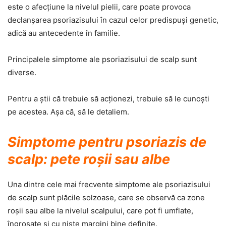
este o afecţiune la nivelul pielii, care poate provoca
declanşarea psoriazisului în cazul celor predispuşi genetic,
adică au antecedente în familie.
Principalele simptome ale psoriazisului de scalp sunt
diverse.
Pentru a ştii că trebuie să acţionezi, trebuie să le cunoşti
pe acestea. Aşa că, să le detaliem.
Simptome pentru psoriazis de
scalp: pete roşii sau albe
Una dintre cele mai frecvente simptome ale psoriazisului
de scalp sunt plăcile solzoase, care se observă ca zone
roşii sau albe la nivelul scalpului, care pot fi umflate,
îngroşate şi cu nişte margini bine definite.