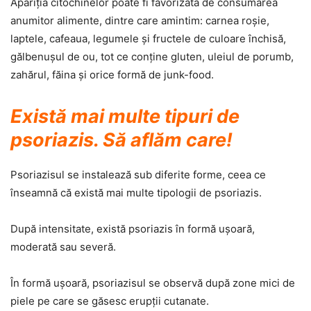
Apariţia citochinelor poate fi favorizată de consumarea
anumitor alimente, dintre care amintim: carnea roşie,
laptele, cafeaua, legumele şi fructele de culoare închisă,
gălbenuşul de ou, tot ce conţine gluten, uleiul de porumb,
zahărul, făina şi orice formă de junk-food.
Există mai multe tipuri de
psoriazis. Să aflăm care!
Psoriazisul se instalează sub diferite forme, ceea ce
înseamnă că există mai multe tipologii de psoriazis.
După intensitate, există psoriazis în formă uşoară,
moderată sau severă.
În formă uşoară, psoriazisul se observă după zone mici de
piele pe care se găsesc erupţii cutanate.